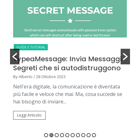
GU
GUIDE E TUTORIAL
M
TypeaMessage: Invia Messaggi
D
Segreti che si autodistruggono
By 
By Alberto
/ 28 Ottobre 2023
Pot
Nell'era digitale, la comunicazione è diventata
rel
più facile e veloce che mai. Ma, cosa succede se
gen
hai bisogno di inviare...
L
Leggi Articolo