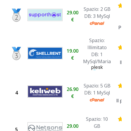
Spazio: 2 GB
29.00
DB: 3 MySql
€
I
Perf
Spazio:
Illimitato
19.00
DB: 1
€
MySql/Maria
Il pi
Spazio: 5 GB
26.90
4
DB: 1 MySql
€
Il più
Spazio: 10
29.00
GB
5