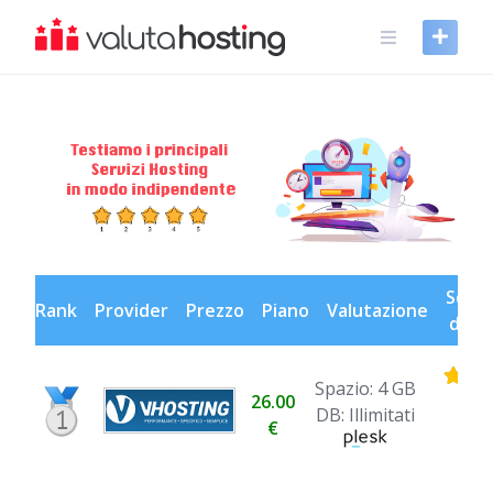
Skip
to
content
Scopr
Rank
Provider
Prezzo
Piano
Valutazione
di pi
Spazio: 4 GB
26.00
DB: Illimitati
€
Il 
Sup