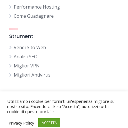
Performance Hosting
Come Guadagnare
Strumenti
Vendi Sito Web
Analisi SEO
Miglior VPN
Migliori Antivirus
Utilizziamo i cookie per fornirti un'esperienza migliore sul
valutahosting.it
| La classifica dei Migliori servizi
nostro sito. Facendo click su “Accetta”, autorizzi tutti i
cookie di questo portale.
Hosting - Copyright © 2023.
Privacy Policy
Privacy Policy
ACCETTA
About Us
Contatti