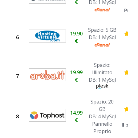
€
DB: 1 MySql
I
Profe
Spazio: 5 GB
19.90
6
DB: 1 MySql
€
Spazio:
19.99
Illimitato
7
€
DB: 1 MySql
Spazio: 20
GB
14.99
8
DB: 4 MySql
€
Pannello
Il più
Proprio